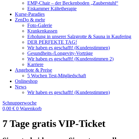
EMP-Chair – der Beckenboden „Zauberstuhl“
Eiskammer Kältetherapie
Kurse-Paradies
ZenDo & mehr
Foto-Galerie
Krankenkassen
Erholung in unserer Salzgrotte & Sauna in Kaufering
DER PERFEKTE TAG!
Wir haben es geschafft! (Kundenstimmen)
Gesundheits-/Longevity-Vorträge
Wir haben es geschafft! (Kundenstimmen 2)
Karriere
Angebote & Preise
5 Wochen Test-Mitgliedschaft
Onlineshop
News
Wir haben es geschafft! (Kundenstimmen)
Schnupperwoche
0,00
€
0
Warenkorb
7 Tage gratis VIP-Ticket