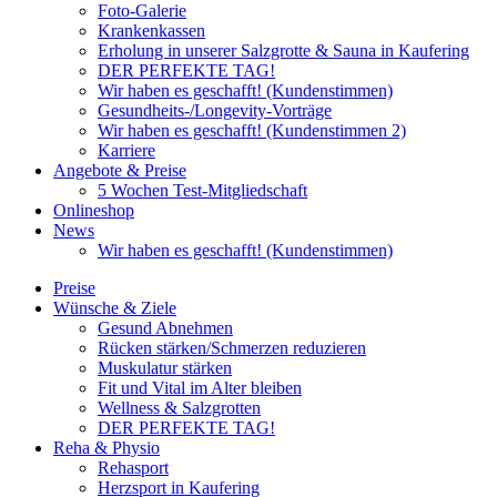
Foto-Galerie
Krankenkassen
Erholung in unserer Salzgrotte & Sauna in Kaufering
DER PERFEKTE TAG!
Wir haben es geschafft! (Kundenstimmen)
Gesundheits-/Longevity-Vorträge
Wir haben es geschafft! (Kundenstimmen 2)
Karriere
Angebote & Preise
5 Wochen Test-Mitgliedschaft
Onlineshop
News
Wir haben es geschafft! (Kundenstimmen)
Preise
Wünsche & Ziele
Gesund Abnehmen
Rücken stärken/Schmerzen reduzieren
Muskulatur stärken
Fit und Vital im Alter bleiben
Wellness & Salzgrotten
DER PERFEKTE TAG!
Reha & Physio
Rehasport
Herzsport in Kaufering