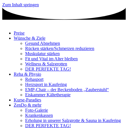
Zum Inhalt springen
Preise
Wünsche & Ziele
Gesund Abnehmen
Rücken stärken/Schmerzen reduzieren
Muskulatur stärken
Fit und Vital im Alter bleiben
Wellness & Salzgrotten
DER PERFEKTE TAG!
Reha & Physio
Rehasport
Herzsport in Kaufering
EMP-Chair – der Beckenboden „Zauberstuhl“
Eiskammer Kältetherapie
Kurse-Paradies
ZenDo & mehr
Foto-Galerie
Krankenkassen
Erholung in unserer Salzgrotte & Sauna in Kaufering
DER PERFEKTE TAG!