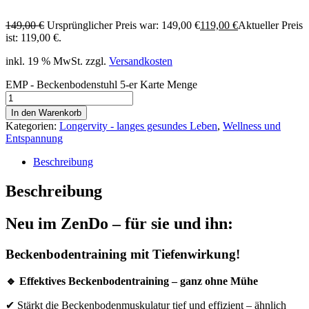
149,00
€
Ursprünglicher Preis war: 149,00 €
119,00
€
Aktueller Preis
ist: 119,00 €.
inkl. 19 % MwSt.
zzgl.
Versandkosten
EMP - Beckenbodenstuhl 5-er Karte Menge
In den Warenkorb
Kategorien:
Longervity - langes gesundes Leben
,
Wellness und
Entspannung
Beschreibung
Beschreibung
Neu im ZenDo – für sie und ihn:
Beckenbodentraining mit Tiefenwirkung!
🔹
Effektives Beckenbodentraining – ganz ohne Mühe
✔ Stärkt die Beckenbodenmuskulatur tief und effizient – ähnlich