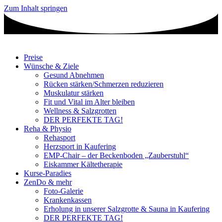
Zum Inhalt springen
Preise
Wünsche & Ziele
Gesund Abnehmen
Rücken stärken/Schmerzen reduzieren
Muskulatur stärken
Fit und Vital im Alter bleiben
Wellness & Salzgrotten
DER PERFEKTE TAG!
Reha & Physio
Rehasport
Herzsport in Kaufering
EMP-Chair – der Beckenboden „Zauberstuhl“
Eiskammer Kältetherapie
Kurse-Paradies
ZenDo & mehr
Foto-Galerie
Krankenkassen
Erholung in unserer Salzgrotte & Sauna in Kaufering
DER PERFEKTE TAG!